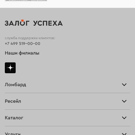
служба поддержки клиентов:
+7 499 519-00-00
Наши филиалы
Ломбард
Взять займ
Ресейл
Прайс-лист
Главная
Каталог
Тарифы
Продать
Все изделия
Скупка
Услуги