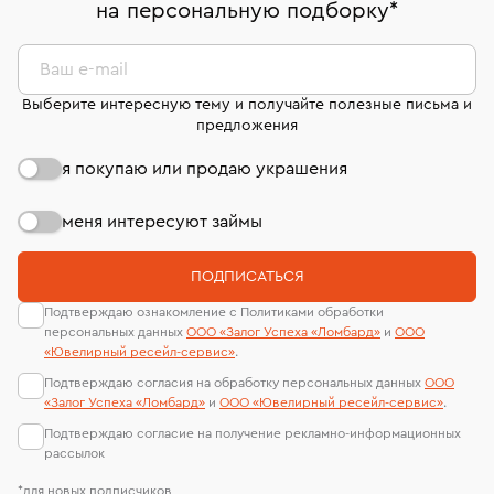
на персональную подборку
*
дней на возврат. Детальные условия возврата
сертификаты МГУ и других геммологических
комиссионных украшений и часов смотрите на
лабораторий
странице
«Возврат украшений»
.
Ваш e-mail
Выберите интересную тему и получайте полезные письма и
предложения
я покупаю или продаю украшения
меня интересуют займы
ПОДПИСАТЬСЯ
Подтверждаю ознакомление с Политиками обработки
персональных данных
ООО «Залог Успеха «Ломбард»
и
ООО
«Ювелирный ресейл-сервиc»
.
Подтверждаю согласия на обработку персональных данных
ООО
«Залог Успеха «Ломбард»
и
ООО «Ювелирный ресейл-сервиc»
.
Подтверждаю согласие на получение рекламно-информационных
рассылок
*для новых подписчиков