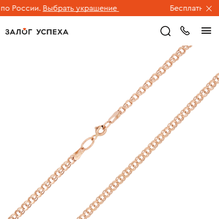
о России.
Выбрать украшение
Бесплатная дос