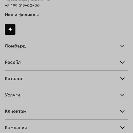
служба поддержки клиентов:
+7 499 519-00-00
Наши филиалы
Ломбард
Взять займ
Ресейл
Прайс-лист
Главная
Каталог
Тарифы
Продать
Все изделия
Скупка
Услуги
Купить
Кольца
Ювелирная мастерская
Взять займ
Клиентам
Серьги
Прочие услуги
Оплатить проценты
Браслеты
Компания
О нас