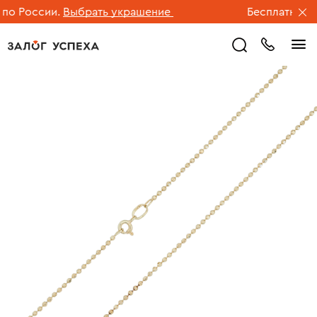
о России.
Выбрать украшение
Бесплатная дос