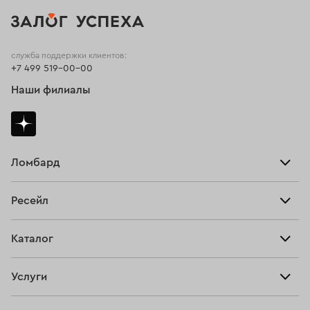
служба поддержки клиентов:
+7 499 519-00-00
Наши филиалы
Ломбард
Взять займ
Ресейл
Прайс-лист
Главная
Каталог
Тарифы
Продать
Все изделия
Скупка
Услуги
Купить
Кольца
Ювелирная мастерская
Взять займ