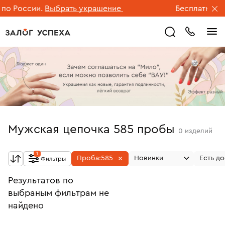
о России.
Выбрать украшение
Бесплатная до
Мужская цепочка 585 пробы
0
изделий
1
Проба:
585
Новинки
Есть до
Фильтры
Результатов по
выбраным фильтрам не
найдено