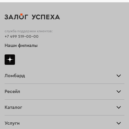
служба поддержки клиентов:
+7 499 519-00-00
Наши филиалы
Ломбард
Взять займ
Ресейл
Прайс-лист
Главная
Каталог
Тарифы
Продать
Все изделия
Скупка
Услуги
Купить