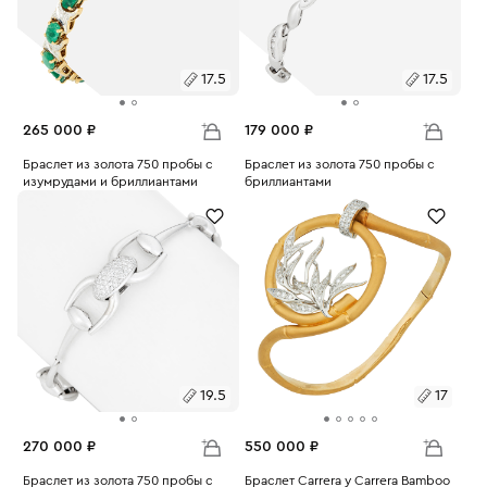
17.5
17.5
265 000 ₽
179 000 ₽
Размеры:
Браслет из золота 750 пробы с
Размеры:
Браслет из золота 750 пробы с
изумрудами и бриллиантами
бриллиантами
Вес:
20.96
Вес:
14.5
17.5
17.5
19.5
17
270 000 ₽
550 000 ₽
Размеры:
Браслет из золота 750 пробы с
Размеры:
Браслет Carrera y Carrera Bamboo