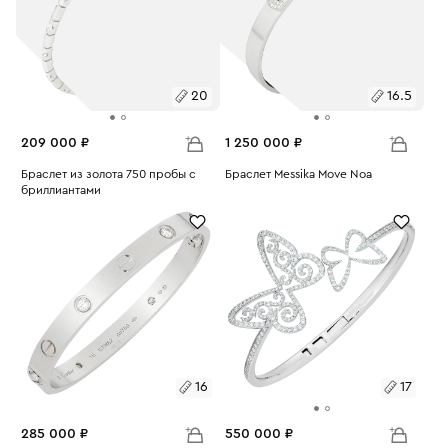
20
16.5
209 000 ₽
1 250 000 ₽
Размеры:
Браслет из золота 750 пробы с
Размеры:
Браслет Messika Move Noa
бриллиантами
Вес:
23.41
Вес:
14.44
20
16.5
16
17
285 000 ₽
550 000 ₽