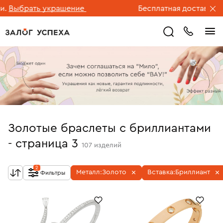
рать украшение
Бесплатная доставка ювелир
Золотые браслеты с бриллиантами
- страница 3
107
изделий
2
Металл:
Золото
Вставка:
Бриллиант
Фильтры