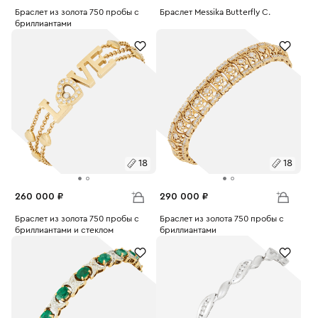
Размеры:
Браслет из золота 750 пробы с
Размеры:
Браслет Messika Butterfly С.
бриллиантами
Вес:
22.01
Вес:
32.12
16
17
18
18
260 000 ₽
290 000 ₽
Размеры:
Браслет из золота 750 пробы с
Размеры:
Браслет из золота 750 пробы с
бриллиантами и стеклом
бриллиантами
Вес:
27.72
Вес:
26.57
18
18