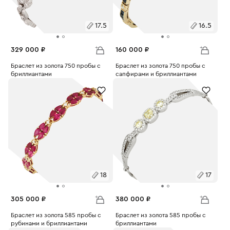
17.5
16.5
329 000 ₽
160 000 ₽
Размеры:
Браслет из золота 750 пробы с
Размеры:
Браслет из золота 750 пробы с
бриллиантами
сапфирами и бриллиантами
Вес:
23.48
Вес:
11.52
17.5
16.5
18
17
305 000 ₽
380 000 ₽
Размеры:
Браслет из золота 585 пробы с
Размеры:
Браслет из золота 585 пробы с
рубинами и бриллиантами
бриллиантами