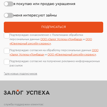
я покупаю или продаю украшения
меня интересуют займы
ПОДПИСАТЬСЯ
Подтверждаю ознакомление с Политиками обработки
персональных данных
ООО «Залог Успеха «Ломбард»
и
ООО
«Ювелирный ресейл-сервиc»
.
Подтверждаю согласия на обработку персональных данных
ООО
«Залог Успеха «Ломбард»
и
ООО «Ювелирный ресейл-сервиc»
.
Подтверждаю согласие на получение рекламно-информационных
рассылок
*для новых подписчиков
служба поддержки клиентов: