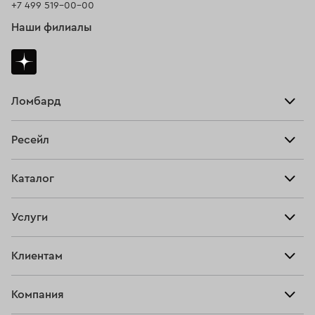
+7 499 519-00-00
Наши филиалы
Ломбард
Взять займ
Ресейл
Прайс-лист
Главная
Каталог
Тарифы
Продать
Все изделия
Скупка
Услуги
Купить
Кольца
Ювелирная мастерская
Взять займ
Клиентам
Серьги
Прочие услуги
Оплатить проценты
Браслеты
Компания
О нас
Доставка и оплата
Цепи