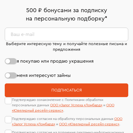
Белорусская (50м. от метро)
палаты РФ и уникальный идентификационный
дней на возврат. Детальные условия возврата
Москва, ул. Грузинский Вал, д. 28/45
Оплата наличными или картой
номер (УИН)
500 ₽ бонусами за подписку
комиссионных украшений и часов смотрите на
На особо ценные изделия получены
на персональную подборку
*
Срок бронирования украшения при самовывозе из
странице
«Возврат украшений»
.
Система быстрых платежей (по QR-коду)
сертификаты МГУ и других геммологических
филиала - 1 день, не считая день бронирования.
лабораторий
В кредит от Т-Банка (до 50 000 руб., на 3–6 мес.)
Ваш e-mail
Выберите интересную тему и получайте полезные письма и
предложения
я покупаю или продаю украшения
меня интересуют займы
ПОДПИСАТЬСЯ
Подтверждаю ознакомление с Политиками обработки
персональных данных
ООО «Залог Успеха «Ломбард»
и
ООО
«Ювелирный ресейл-сервиc»
.
Подтверждаю согласия на обработку персональных данных
ООО
«Залог Успеха «Ломбард»
и
ООО «Ювелирный ресейл-сервиc»
.
Подтверждаю согласие на получение рекламно-информационных