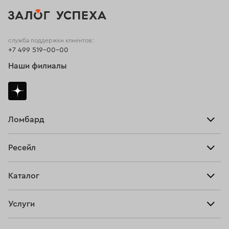
служба поддержки клиентов:
+7 499 519-00-00
Наши филиалы
Ломбард
Взять займ
Ресейл
Прайс-лист
Главная
Каталог
Тарифы
Продать
Все изделия
Скупка
Услуги
Купить
Кольца
Ювелирная мастерская
Взять займ