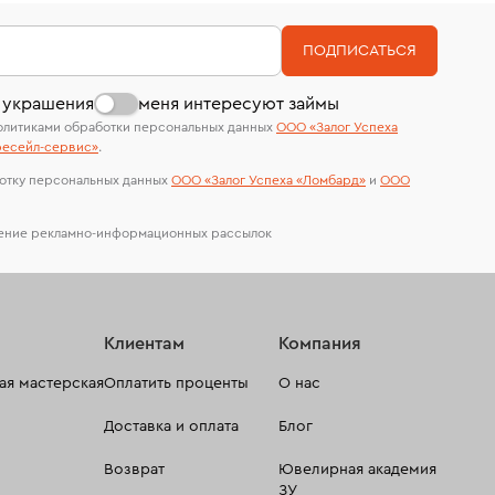
филиала - 1 день, не считая день бронирования.
Система быстрых платежей (по QR-коду)
номер (УИН)
На особо ценные изделия получены
В кредит от Т-Банка (до 50 000 руб., на 3–6
ПОДПИСАТЬСЯ
сертификаты МГУ и других геммологических
мес.)
лабораторий
 украшения
меня интересуют займы
олитиками обработки персональных данных
ООО «Залог Успеха
есейл-сервиc»
.
отку персональных данных
ООО «Залог Успеха «Ломбард»
и
ООО
чение рекламно-информационных рассылок
Клиентам
Компания
я мастерская
Оплатить проценты
О нас
Доставка и оплата
Блог
Возврат
Ювелирная академия
ЗУ