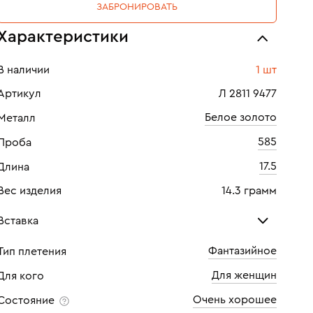
ЗАБРОНИРОВАТЬ
Характеристики
В наличии
1 шт
Артикул
Л 2811 9477
Белое золото
Металл
585
Проба
17.5
Длина
Вес изделия
14.3 грамм
Вставка
Фантазийное
Тип плетения
Алмаз ограненный синтетический
Алма
Для женщин
Для кого
Количество
22 шт
Кол
Очень хорошее
Состояние