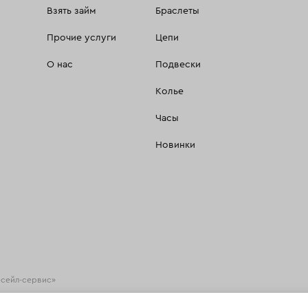
Взять займ
Браслеты
Прочие услуги
Цепи
О нас
Подвески
Колье
Часы
Новинки
есейл-сервис»
хнологии
(информационные технологии предоставления информации на основе