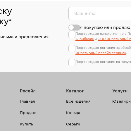
ску
Ваш e-mail
ку
*
я покупаю или продаю
Подтверждаю ознакомление с П
письма и предложения
«Ломбард»
и
ООО «Ювелирный р
Подтверждаю согласия на обраб
«Ювелирный ресейл-сервиc»
.
Подтверждаю согласие на полу
Ресейл
Каталог
Услуги
Главная
Все изделия
Ювелирна
Продать
Кольца
Купить
Серьги