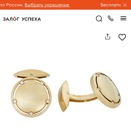
 России.
Выбрать украшение
Бесплатная дос