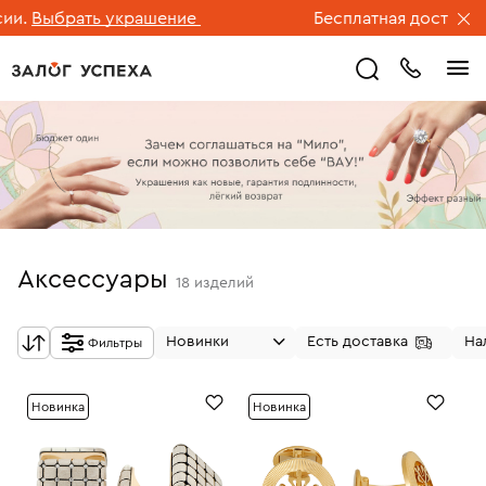
ыбрать украшение
Бесплатная доставка ювел
Аксессуары
18
изделий
Новинки
Есть доставка
На
Фильтры
Новинка
Новинка