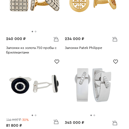
240 000 ₽
234 000 ₽
Запонки из золота 750 пробы с
Запонки Patek Philippe
бриллиантами
Вес:
18.1
Вес:
20.42
116 900 ₽
-30%
345 000 ₽
81 800 ₽