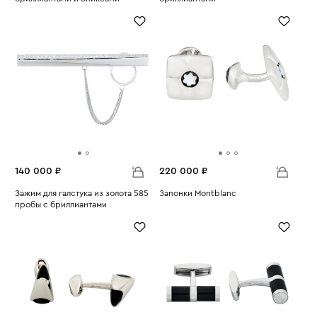
Вес:
12.21
Вес:
9.15
140 000 ₽
220 000 ₽
Зажим для галстука из золота 585
Запонки Montblanc
пробы с бриллиантами
Вес:
25.46
Вес:
15.74