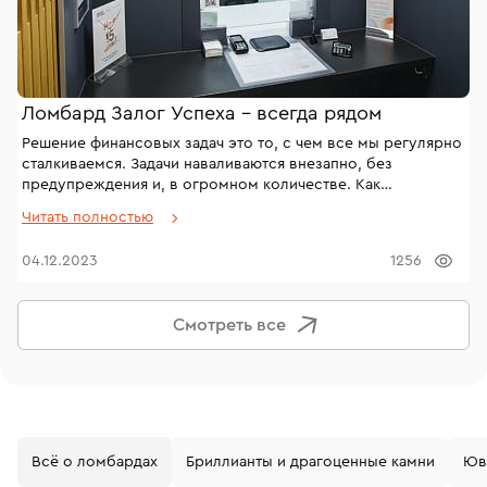
Ломбард Залог Успеха - всегда рядом
Решение финансовых задач это то, с чем все мы регулярно
сталкиваемся. Задачи наваливаются внезапно, без
предупреждения и, в огромном количестве. Как
справиться с ними? Где найти выход и куда обращаться?
Читать полностью
04.12.2023
1256
Смотреть все
Всё о ломбардах
Бриллианты и драгоценные камни
Юв