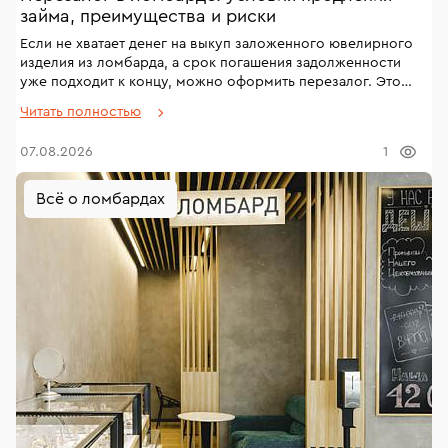
займа, преимущества и риски
Если не хватает денег на выкуп заложенного ювелирного
изделия из ломбарда, а срок погашения задолженности
уже подходит к концу, можно оформить перезалог. Это
удобный финансовый инструмент, с помощью которого
Читать полностью
можно сохранить и продлить первоначальные условия
договора. Перезалог поможет выйти из кризисной
07.08.2026
1
ситуации и сохранить право на выкуп ценного предмета.
Всё о ломбардах