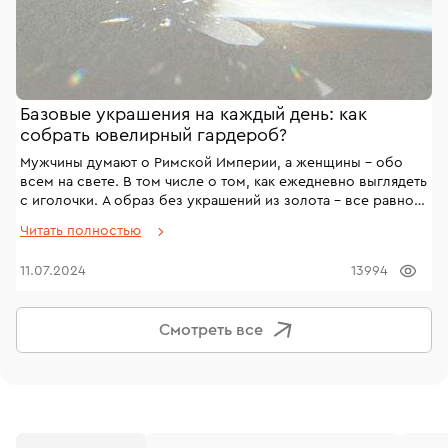
Базовые украшения на каждый день: как
собрать ювелирный гардероб?
Мужчины думают о Римской Империи, а женщины – обо
всем на свете. В том числе о том, как ежедневно выглядеть
с иголочки. А образ без украшений из золота – все равно
что салат “Оливье” без колбасы. И речь о базовом
Читать полностью
ювелирном гардеробе, который по карману всем
представительницам прекрасного пола. Рассказываем, как
11.07.2024
13994
собрать коллекцию украшений из золота, какие изделия
обязательно должны быть в базовом гардеробе и как
найти те самые аксессуары, которые станут изюминкой
Смотреть все
нарядов.