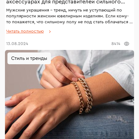
аксессуарах для представителей сильного
пола
Мужские украшения – тренд, ничуть не уступающий по
популярности женским ювелирным изделиям. Если кому-
то покажется, что сильному полу не под стать облачаться в
кольца, цепи и браслеты – обратите внимание на историю и
Читать полностью
портреты правителей разных эпох, стран и религий.
Массивные перстни, внушительные по размерам короны,
13.08.2024
8414
украшенные драгоценными камнями найдутся на каждом. А
какие виды мужских украшений популярны сейчас и какие
украшения для мужчин впишутся в современный гардероб
Стиль и тренды
– разбираемся!