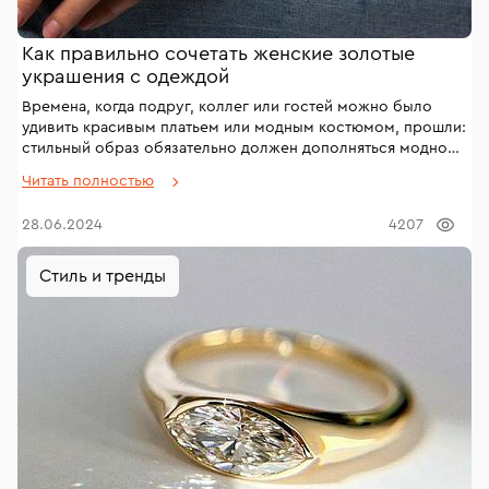
Как правильно сочетать женские золотые
украшения с одеждой
Времена, когда подруг, коллег или гостей можно было
удивить красивым платьем или модным костюмом, прошли:
стильный образ обязательно должен дополняться модной
обувью, сумочкой из последней коллекции и трендовыми
Читать полностью
аксессуарами. Особенно дорого и элегантно на любой
девушке смотрятся ювелирные украшения из золота. Но
28.06.2024
4207
нужна мера – кольцо на каждом пальце, три цепочки и пять
браслетов вряд ли вызовут какие-либо эмоции, кроме
недоумения.
Стиль и тренды