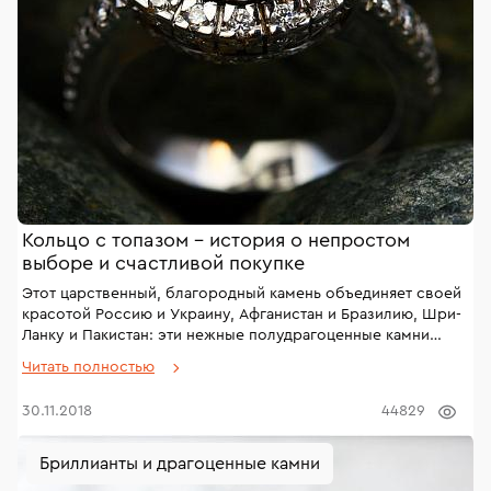
Кольцо с топазом – история о непростом
выборе и счастливой покупке
Этот царственный, благородный камень объединяет своей
красотой Россию и Украину, Афганистан и Бразилию, Шри-
Ланку и Пакистан: эти нежные полудрагоценные камни
добываются именно в перечисленных странах. Кольца с
Читать полностью
топазами имеют стоимость ниже, в отличие от других
украшений – например, в сравнении с корундами или
30.11.2018
44829
бриллиантами. Но страсть модниц к изделиям с этими
прозрачными, разноцветными минералами, никогда не
будет удовлетворена в полной мере.
Бриллианты и драгоценные камни