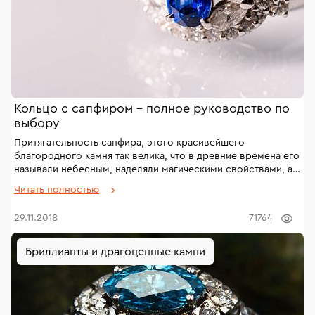
Кольцо с сапфиром – полное руководство по
выбору
Притягательность сапфира, этого красивейшего
благородного камня так велика, что в древние времена его
называли небесным, наделяли магическими свойствами, а
украшения с ним считали достойными королевских особ. В
Читать полностью
наше время интерес к ювелирным украшениям с этим
камнем удивительной красоты не угас – кольца с
29.11.2018
71764
сапфирами уверенно держат пальму первенства в списке
самых желанных подарков.
Бриллианты и драгоценные камни