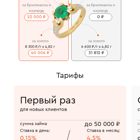
за бриллианты и
за бриллианты и
изумруд
изумруд
22 000 ₽
0 ₽
за золото
за золото
8 300 ₽/г x 4,82 г
6 600 ₽/г x 4,82 г
40 006 ₽
31 812 ₽
Тарифы
Первый раз
для новых клиентов
до 50 000 ₽
сумма займа
с
Ставка в день:
Ставка в месяц:
С
0.15%
4.5%