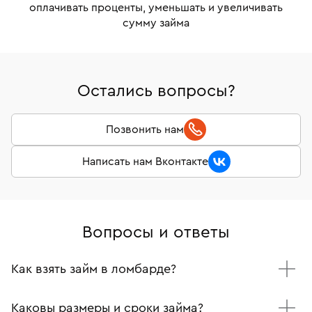
оплачивать проценты, уменьшать и увеличивать
сумму займа
Остались вопросы?
Позвонить нам
Написать нам Вконтакте
Вопросы и ответы
Как взять займ в ломбарде?
Приезжайте вместе с украшением и паспортом в один
из наших филиалов.
Каковы размеры и сроки займа?