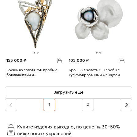
155 000 ₽
105 000 ₽
Брошь из золота 750 пробы с
Брошь из золота 750 пробы с
бриллиантами и
культивированным жемчугом
Вес:
культивированным жемчугом
20.85
Вес:
8.64
Загрузить еще
1
2
Купите изделия выгодно, по цене на 30-50%
ниже новых украшений