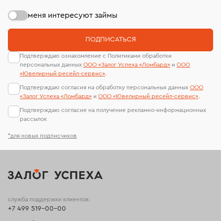
меня интересуют займы
ПОДПИСАТЬСЯ
Подтверждаю ознакомление с Политиками обработки
персональных данных
ООО «Залог Успеха «Ломбард»
и
ООО
«Ювелирный ресейл-сервиc»
.
Подтверждаю согласия на обработку персональных данных
ООО
«Залог Успеха «Ломбард»
и
ООО «Ювелирный ресейл-сервиc»
.
Подтверждаю согласие на получение рекламно-информационных
рассылок
*для новых подписчиков
служба поддержки клиентов:
+7 499 519-00-00