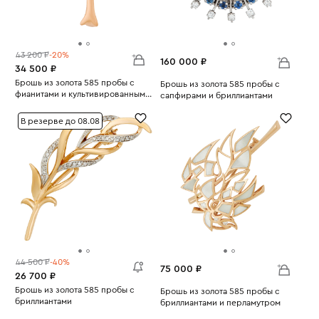
43 200 ₽
-20%
160 000 ₽
34 500 ₽
Брошь из золота 585 пробы с
Брошь из золота 585 пробы с
фианитами и культивированным
сапфирами и бриллиантами
Вес:
жемчугом
3.32
Вес:
10.82
В резерве до 08.08
44 500 ₽
-40%
75 000 ₽
26 700 ₽
Брошь из золота 585 пробы с
Брошь из золота 585 пробы с
бриллиантами
бриллиантами и перламутром
Вес:
2.94
Вес:
7.14