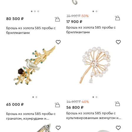
35 900 ₽
-50%
80 500 ₽
17 900 ₽
Брошь из золота 585 пробы с
Брошь из золота 585 пробы с
бриллиантами
бриллиантами
Вес:
2.1
Вес:
3.56
94 800 ₽
-40%
65 000 ₽
56 800 ₽
Брошь из золота 585 пробы с
Брошь из золота 585 пробы с
культивированным жемчугом и
гранатом, изумрудами и
Вес:
фианитами
7.28
Вес:
бриллиантом
5.95