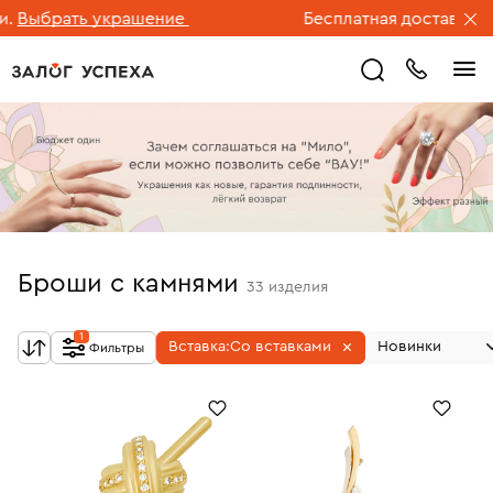
рать украшение
Бесплатная доставка ювелир
Броши с камнями
33
изделия
1
Вставка:
Со вставками
Новинки
Фильтры