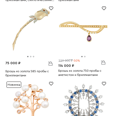
Вес:
камнями и культивированным
13.69
Вес:
14.44
жемчугом
229 000 ₽
-50%
75 000 ₽
114 000 ₽
Брошь из золота 750 пробы с
Брошь из золота 585 пробы с
аметистом и бриллиантами
бриллиантами
Вес:
9.74
Вес:
7.59
Новинка