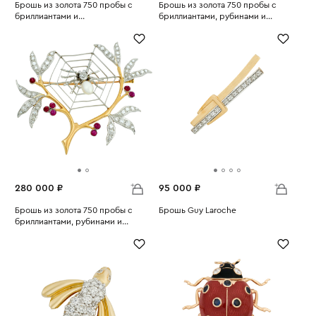
Брошь из золота 750 пробы с
Брошь из золота 750 пробы с
бриллиантами и
бриллиантами, рубинами и
Вес:
культивированным жемчугом
7.25
Вес:
культивированным жемчугом
8.38
280 000 ₽
95 000 ₽
Брошь из золота 750 пробы с
Брошь Guy Laroche
бриллиантами, рубинами и
Вес:
5.77
Вес:
культивированным жемчугом
19.72