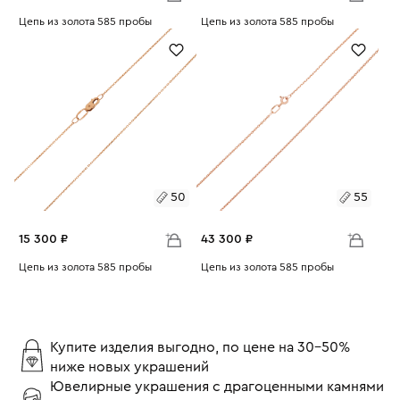
Размеры:
Цепь из золота 585 пробы
Размеры:
Цепь из золота 585 пробы
Вес:
2.22
Вес:
2.32
50
55
50
55
60
50
55
15 300 ₽
43 300 ₽
Размеры:
Цепь из золота 585 пробы
Размеры:
Цепь из золота 585 пробы
Вес:
1.72
Вес:
4.86
50
55
55
Купите изделия выгодно, по цене на 30-50%
ниже новых украшений
Ювелирные украшения с драгоценными камнями