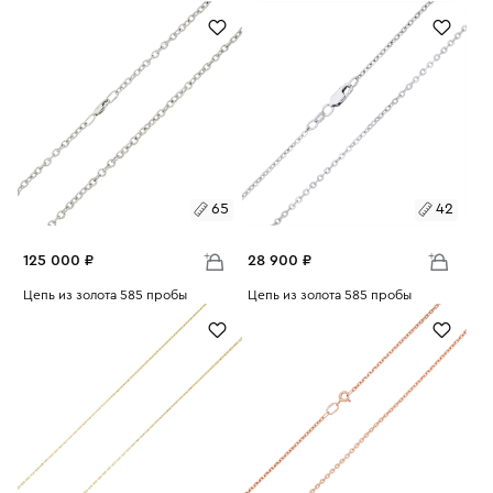
Вес:
1.65
Вес:
2.33
40
40
65
42
125 000 ₽
28 900 ₽
Размеры:
Цепь из золота 585 пробы
Размеры:
Цепь из золота 585 пробы
Вес:
13.87
Вес:
3.61
65
42