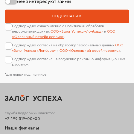
меня интересуют займы
ПОДПИСАТЬСЯ
Подтверждаю ознакомление с Политиками обработки
персональных данных
ООО «Залог Успеха «Ломбард»
и
ООО
«Ювелирный ресейл-сервиc»
.
Подтверждаю согласия на обработку персональных данных
ООО
«Залог Успеха «Ломбард»
и
ООО «Ювелирный ресейл-сервиc»
.
Подтверждаю согласие на получение рекламно-информационных
рассылок
*для новых подписчиков
служба поддержки клиентов:
+7 499 519-00-00
Наши филиалы