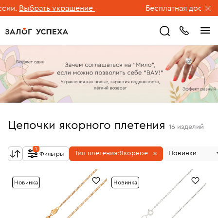
.
Выбрать украшение
Бесплатная доставка ю
Цепочки якорного плетения
16
изделий
1
Тип плетения:
Якорное
Новинки
Фильтры
Новинка
Новинка