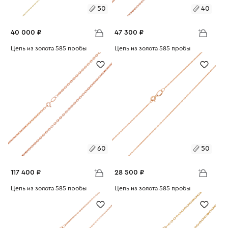
50
40
40 000 ₽
47 300 ₽
Размеры:
Цепь из золота 585 пробы
Размеры:
Цепь из золота 585 пробы
Вес:
4.49
Вес:
5.31
50
55
40
60
65
60
50
117 400 ₽
28 500 ₽
Размеры:
Цепь из золота 585 пробы
Размеры:
Цепь из золота 585 пробы
Вес:
13.19
Вес:
3.2
60
50