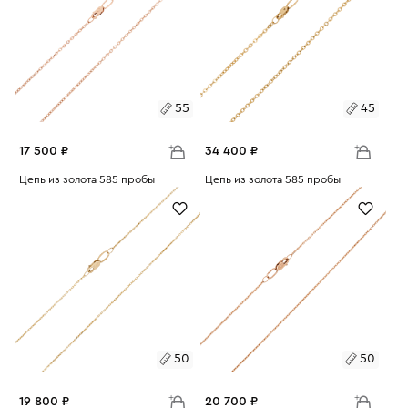
55
45
17 500 ₽
34 400 ₽
Размеры:
Цепь из золота 585 пробы
Размеры:
Цепь из золота 585 пробы
Вес:
1.96
Вес:
3.86
55
45
50
50
19 800 ₽
20 700 ₽