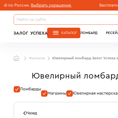
о России.
Выбрать украшение
Бесплатная до
КАТАЛОГ
ЛОМБАРД
РЕСЕЙ
Филиалы
Ювелирный ломбард Залог Успеха 
Ювелирный ломбард
Ломбарды
Магазины
Ювелирная мастерска
Введите метро, МЦД,
Назад