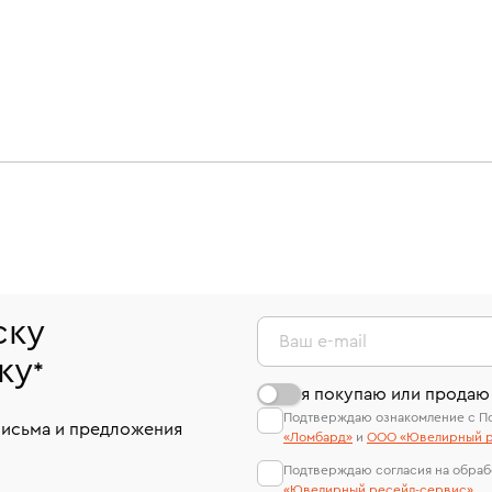
ску
Ваш e-mail
ку
*
я покупаю или продаю
Подтверждаю ознакомление с П
письма и предложения
«Ломбард»
и
ООО «Ювелирный р
Подтверждаю согласия на обраб
«Ювелирный ресейл-сервиc»
.