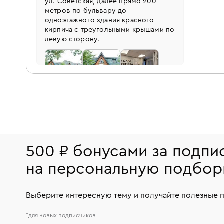
ул. Советская, далее прямо 200
метров по бульвару до
Подробнее
одноэтажного здания красного
кирпича с треугольными крышами по
левую сторону.
№3 Ломбард Алтуфьево
Алтуфьево (50м. от метро)
Москва, Алтуфьевское ш., д. 88
Построить маршрут
Подробнее
займы
скупка
№4 Ломбард Балашиха
Новогиреево
Московская обл., Балашихинский
500 ₽ бонусами за подпи
р-н, г. Балашиха, ул. Советская, д.
3
на персональную подбор
Построить маршрут
Выберите интересную тему и получайте полезные 
Подробнее
*для новых подписчиков