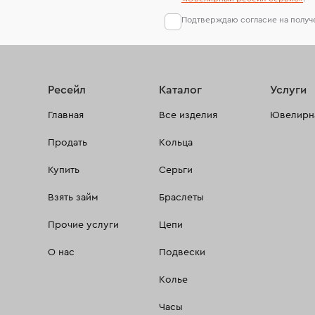
Подтверждаю согласие на полу
Ресейл
Каталог
Услуги
Главная
Все изделия
Ювелирна
Продать
Кольца
Купить
Серьги
Взять займ
Браслеты
Прочие услуги
Цепи
О нас
Подвески
Колье
Часы