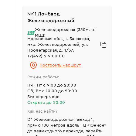
улицу, название филиала
№1 Флагман Белорусское
№11 Ломбард
Ювелирный комиссионный
Железнодорожный
магазин | ломбард | ювелирная
Железнодорожная (330м. от
мастерская
МЦД)
Московская обл., г. Балашиха,
1 000 м²
10 000 украшений
кофе
мкр. Железнодорожный, ул.
Белорусская (50м. от метро)
Пролетарская, д. 1/3А
Москва, ул. Грузинский Вал, д.
+7(499) 519-00-00
28/45
Построить маршрут
Для автомобилистов доступны городские
парковки рядом (50-200м.)
Режим работы:
Построить маршрут
Пн - Пт с 9:00 до 20:00
Сб, Вс с 10:00 до 20:00
Подробнее
Без перерывов
Открыто до 20:00
№2 Ломбард Авиамоторное
Как нас найти?
Авиамоторная (50м. от метро)
D4 Железнодорожная, выход 1,
Москва, ул. Авиамоторная, д. 14
прямо 100 метров вдоль ТЦ «Юнион»
до пешеходного перехода, перейти
Построить маршрут