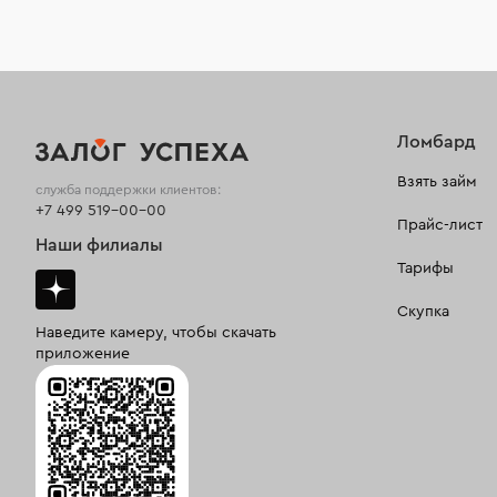
№5 Ломбард Беляево
Беляево (100м. от метро)
Москва, ул. Профсоюзная, д.
104/47
Построить маршрут
Ломбард
Подробнее
Взять займ
служба поддержки клиентов:
№6 Ломбард Бирюлево
+7 499 519-00-00
Прайс-лист
Царицыно
Наши филиалы
Москва, ул. Михневская, д. 7, корп.
Тарифы
2, стр. 1
Построить маршрут
Скупка
Наведите камеру, чтобы скачать
Подробнее
приложение
№7 Ломбард Братеево
Алма-Атинская (700м. от метро)
Москва, ул. Ключевая, д. 6, корп. 1
Построить маршрут