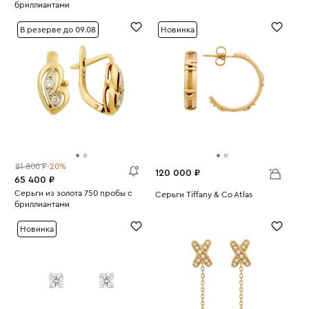
бриллиантами
Вес:
8.98
Вес:
5.55
В резерве до 09.08
Новинка
81 800 ₽
-20%
120 000 ₽
65 400 ₽
Серьги из золота 750 пробы с
Серьги Tiffany & Co Atlas
бриллиантами
Вес:
7.94
Вес:
4.2
Новинка