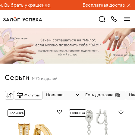
рать украшение
Бесплатная доставка ювелир
Серьги
1476
изделий
Новинки
Есть доставка
На
Фильтры
Новинка
Новинка