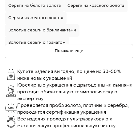
Серьги из белого золота
Серьги из красного золота
Серьги из желтого золота
Золотые серьги с бриллиантами
Золотые серьги с гранатом
Показать еще
Золотые серьги с жемчугом
Золотые серьги с изумрудом
Купите изделия выгодно, по цене на 30-50%
ниже новых украшений
Золотые серьги с рубином
Ювелирные украшения с драгоценными камнями
проходят обязательную геммологическую
Серьги из белого золота с бриллиантами
экспертизу
Серьги пусеты (гвоздики)
Серьги с бриллиантами
Проверяется проба золота, платины и серебра,
проводится сертификация украшения
Серьги 750 пробы
Все изделия проходят ультразвуковую и
механическую профессиональную чистку
Серьги пусеты (гвоздики) с бриллиантами