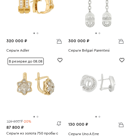
320 000 ₽
300 000 ₽
Серьги Adler
Серьги Bvlgari Parentesi
Вес:
18.04
Вес:
16.47
В резерве до 08.08
109 800 ₽
-20%
130 000 ₽
87 800 ₽
Серьги из золота 750 пробы с
Серьги Uno A Erre