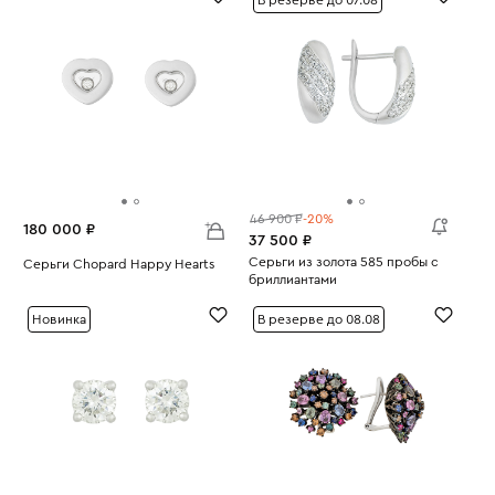
46 900 ₽
-20%
180 000 ₽
37 500 ₽
Серьги из золота 585 пробы с
Серьги Chopard Happy Hearts
бриллиантами
Вес:
7.75
Вес:
2.97
Новинка
В резерве до 08.08