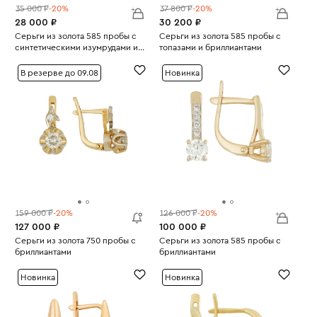
35 000 ₽
-20%
37 800 ₽
-20%
28 000 ₽
30 200 ₽
Серьги из золота 585 пробы с
Серьги из золота 585 пробы с
синтетическими изумрудами и
топазами и бриллиантами
Вес:
бриллиантами
2.49
Вес:
2.81
В резерве до 09.08
Новинка
159 000 ₽
-20%
126 000 ₽
-20%
127 000 ₽
100 000 ₽
Серьги из золота 750 пробы с
Серьги из золота 585 пробы с
бриллиантами
бриллиантами
Вес:
4.77
Вес:
2.38
Новинка
Новинка