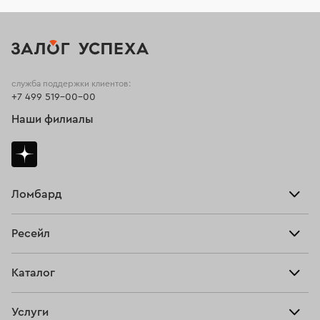
служба поддержки клиентов:
+7 499 519-00-00
Наши филиалы
Ломбард
Взять займ
Ресейл
Прайс-лист
Главная
Каталог
Тарифы
Продать
Все изделия
Скупка
Услуги
Купить