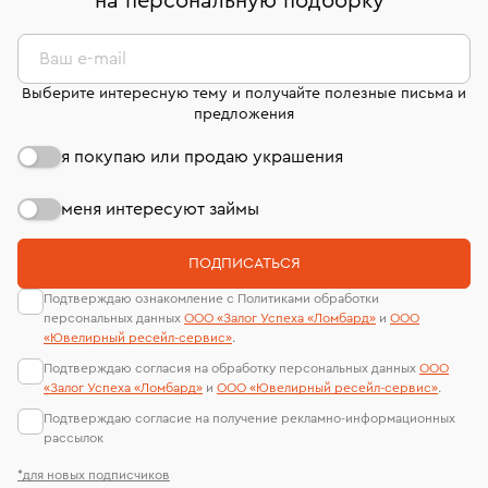
на персональную подборку
*
странице
«Возврат украшений»
.
Система быстрых платежей (по QR-коду)
сертификаты МГУ и других геммологических
филиала - 1 день, не считая день бронирования.
лабораторий
В кредит от Т-Банка (до 50 000 руб., на 3–6 мес.)
Ваш e-mail
Выберите интересную тему и получайте полезные письма и
предложения
я покупаю или продаю украшения
меня интересуют займы
ПОДПИСАТЬСЯ
Подтверждаю ознакомление с Политиками обработки
персональных данных
ООО «Залог Успеха «Ломбард»
и
ООО
«Ювелирный ресейл-сервиc»
.
Подтверждаю согласия на обработку персональных данных
ООО
«Залог Успеха «Ломбард»
и
ООО «Ювелирный ресейл-сервиc»
.
Подтверждаю согласие на получение рекламно-информационных
рассылок
*для новых подписчиков