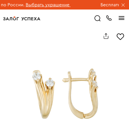
о России.
Выбрать украшение
Бесплатная дос