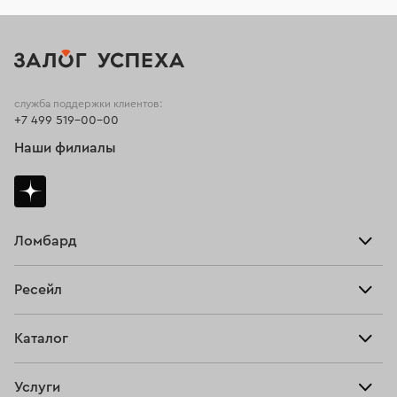
служба поддержки клиентов:
+7 499 519-00-00
Наши филиалы
Ломбард
Взять займ
Ресейл
Прайс-лист
Главная
Каталог
Тарифы
Продать
Все изделия
Скупка
Услуги
Купить