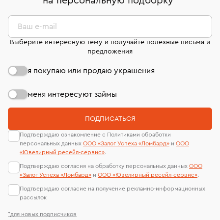
на персональную подборку
*
странице
«Возврат украшений»
.
Система быстрых платежей (по QR-коду)
сертификаты МГУ и других геммологических
филиала - 1 день, не считая день бронирования.
лабораторий
В кредит от Т-Банка (до 50 000 руб., на 3–6 мес.)
Ваш e-mail
Выберите интересную тему и получайте полезные письма и
предложения
я покупаю или продаю украшения
меня интересуют займы
ПОДПИСАТЬСЯ
Подтверждаю ознакомление с Политиками обработки
персональных данных
ООО «Залог Успеха «Ломбард»
и
ООО
«Ювелирный ресейл-сервиc»
.
Подтверждаю согласия на обработку персональных данных
ООО
«Залог Успеха «Ломбард»
и
ООО «Ювелирный ресейл-сервиc»
.
Подтверждаю согласие на получение рекламно-информационных
рассылок
*для новых подписчиков