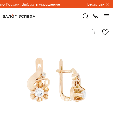
 России.
Выбрать украшение
Бесплатная дос