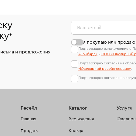
ску
Ваш e-mail
ку
*
я покупаю или продаю
Подтверждаю ознакомление с П
письма и предложения
«Ломбард»
и
ООО «Ювелирный р
Подтверждаю согласия на обраб
«Ювелирный ресейл-сервиc»
.
Подтверждаю согласие на полу
Ресейл
Каталог
Услуги
Главная
Все изделия
Ювелирна
Продать
Кольца