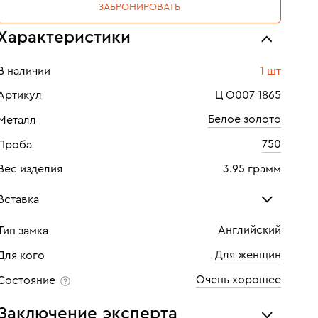
ЗАБРОНИРОВАТЬ
Характеристики
В наличии
1 шт
Артикул
Ц О007 1865
Белое золото
Металл
750
Проба
Вес изделия
3.95 грамм
Вставка
Английский
Тип замка
Бриллиант
Бри
Для женщин
Для кого
Количество
1 шт
Кол
Очень хорошее
Состояние
Каратность
0,517
Кара
Заключение эксперта