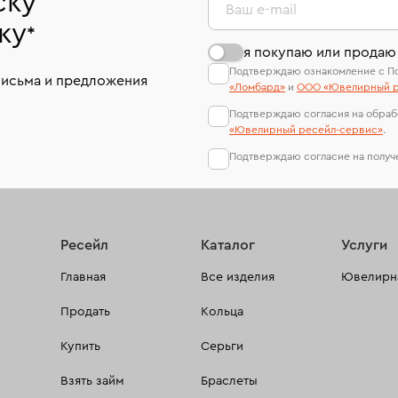
ску
Ваш e-mail
ку
*
я покупаю или продаю
Подтверждаю ознакомление с П
письма и предложения
«Ломбард»
и
ООО «Ювелирный р
Подтверждаю согласия на обраб
«Ювелирный ресейл-сервиc»
.
Подтверждаю согласие на полу
Ресейл
Каталог
Услуги
Главная
Все изделия
Ювелирна
Продать
Кольца
Купить
Серьги
Взять займ
Браслеты