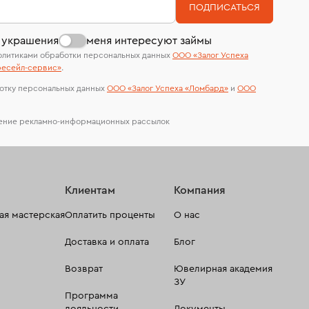
На особо ценные изделия получены
ПОДПИСАТЬСЯ
сертификаты МГУ и других геммологических
лабораторий
 украшения
меня интересуют займы
олитиками обработки персональных данных
ООО «Залог Успеха
есейл-сервиc»
.
отку персональных данных
ООО «Залог Успеха «Ломбард»
и
ООО
чение рекламно-информационных рассылок
Клиентам
Компания
я мастерская
Оплатить проценты
О нас
Доставка и оплата
Блог
Возврат
Ювелирная академия
ЗУ
Программа