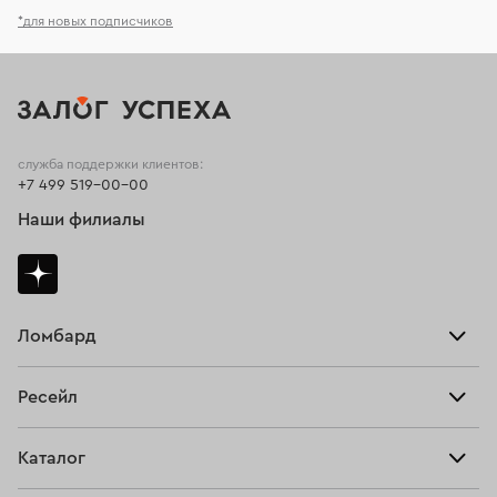
*для новых подписчиков
служба поддержки клиентов:
+7 499 519-00-00
Наши филиалы
Ломбард
Взять займ
Ресейл
Прайс-лист
Главная
Каталог
Тарифы
Продать