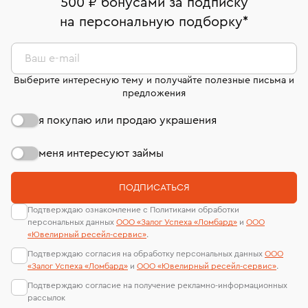
500 ₽ бонусами за подписку
комиссионных украшений и часов смотрите на
На особо ценные изделия получены
на персональную подборку
*
Срок бронирования украшения при самовывозе из
странице
«Возврат украшений»
.
Система быстрых платежей (по QR-коду)
сертификаты МГУ и других геммологических
филиала - 1 день, не считая день бронирования.
лабораторий
В кредит от Т-Банка (до 50 000 руб., на 3–6 мес.)
Ваш e-mail
Выберите интересную тему и получайте полезные письма и
предложения
я покупаю или продаю украшения
меня интересуют займы
ПОДПИСАТЬСЯ
Подтверждаю ознакомление с Политиками обработки
персональных данных
ООО «Залог Успеха «Ломбард»
и
ООО
«Ювелирный ресейл-сервиc»
.
Подтверждаю согласия на обработку персональных данных
ООО
«Залог Успеха «Ломбард»
и
ООО «Ювелирный ресейл-сервиc»
.
Подтверждаю согласие на получение рекламно-информационных
рассылок