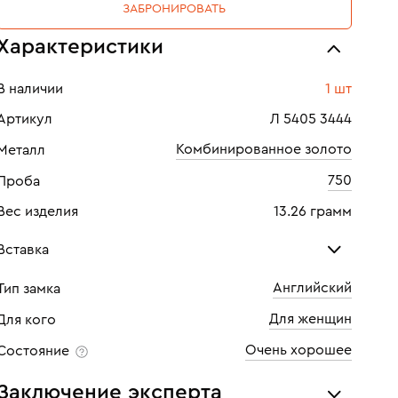
ЗАБРОНИРОВАТЬ
Характеристики
В наличии
1 шт
Артикул
Л 5405 3444
Комбинированное золото
Металл
750
Проба
Вес изделия
13.26 грамм
Вставка
Английский
Тип замка
Бриллиант
Бри
Для женщин
Для кого
Количество
2 шт
Кол
Очень хорошее
Состояние
Каратность
0,08
Кара
Заключение эксперта