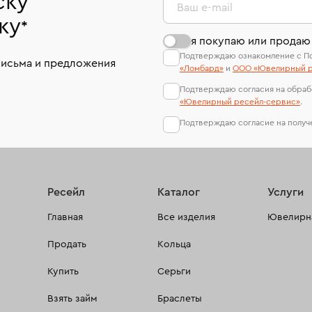
ску
Ваш e-mail
ку
*
я покупаю или продаю
Подтверждаю ознакомление с П
письма и предложения
«Ломбард»
и
ООО «Ювелирный р
Подтверждаю согласия на обраб
«Ювелирный ресейл-сервиc»
.
Подтверждаю согласие на полу
Ресейл
Каталог
Услуги
Главная
Все изделия
Ювелирна
Продать
Кольца
Купить
Серьги
Взять займ
Браслеты