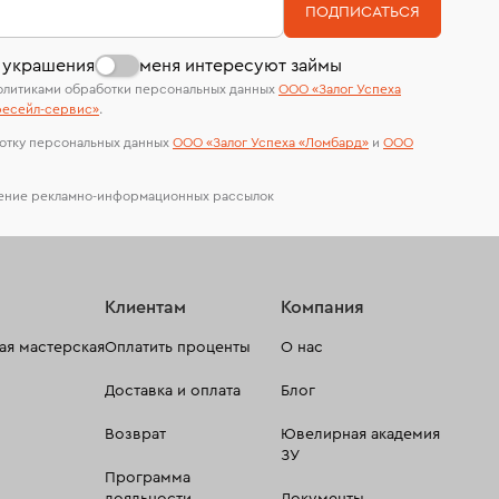
На особо ценные изделия получены
В кредит от Т-Банка (до 50 000 руб., на 3–6
ПОДПИСАТЬСЯ
сертификаты МГУ и других геммологических
мес.)
лабораторий
 украшения
меня интересуют займы
олитиками обработки персональных данных
ООО «Залог Успеха
есейл-сервиc»
.
отку персональных данных
ООО «Залог Успеха «Ломбард»
и
ООО
чение рекламно-информационных рассылок
Клиентам
Компания
я мастерская
Оплатить проценты
О нас
Доставка и оплата
Блог
Возврат
Ювелирная академия
ЗУ
Программа