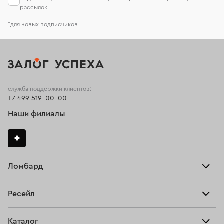
рассылок
*для новых подписчиков
служба поддержки клиентов:
+7 499 519-00-00
Наши филиалы
Ломбард
Взять займ
Ресейл
Прайс-лист
Главная
Каталог
Тарифы