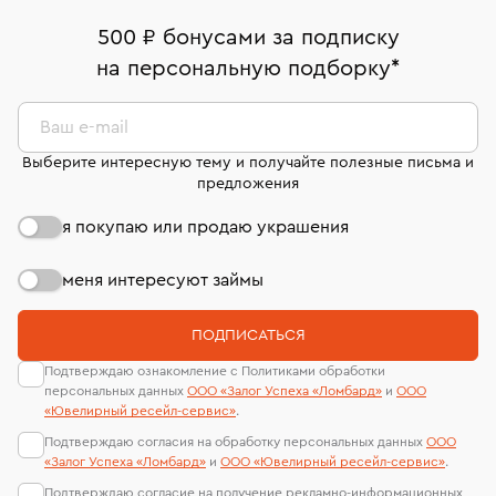
палаты РФ и уникальный идентификационный
В кредит от Т-Банка (до 50 000 руб., на 3–6 мес.)
Срок бронирования украшения при самовывозе из
дней на возврат. Детальные условия возврата
номер (УИН)
500 ₽ бонусами за подписку
филиала - 1 день, не считая день бронирования.
комиссионных украшений и часов смотрите на
На особо ценные изделия получены
на персональную подборку
*
странице
«Возврат украшений»
.
сертификаты МГУ и других геммологических
лабораторий
Ваш e-mail
Выберите интересную тему и получайте полезные письма и
предложения
я покупаю или продаю украшения
меня интересуют займы
ПОДПИСАТЬСЯ
Подтверждаю ознакомление с Политиками обработки
персональных данных
ООО «Залог Успеха «Ломбард»
и
ООО
«Ювелирный ресейл-сервиc»
.
Подтверждаю согласия на обработку персональных данных
ООО
«Залог Успеха «Ломбард»
и
ООО «Ювелирный ресейл-сервиc»
.
Подтверждаю согласие на получение рекламно-информационных