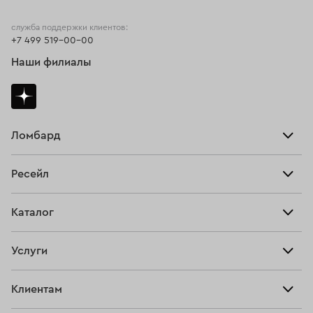
служба поддержки клиентов:
+7 499 519-00-00
Наши филиалы
Ломбард
Взять займ
Ресейл
Прайс-лист
Главная
Каталог
Тарифы
Продать
Все изделия
Скупка
Услуги
Купить
Кольца
Ювелирная мастерская
Взять займ
Клиентам
Серьги
Прочие услуги