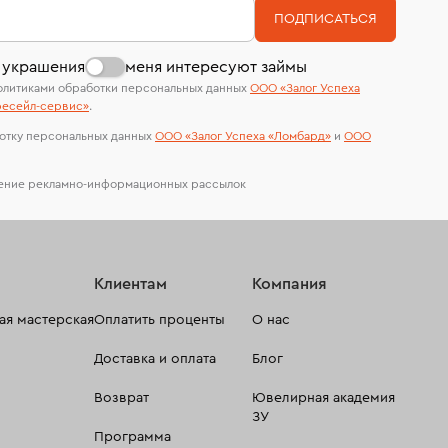
На особо ценные изделия получены
ПОДПИСАТЬСЯ
сертификаты МГУ и других геммологических
лабораторий
 украшения
меня интересуют займы
олитиками обработки персональных данных
ООО «Залог Успеха
есейл-сервиc»
.
отку персональных данных
ООО «Залог Успеха «Ломбард»
и
ООО
чение рекламно-информационных рассылок
Клиентам
Компания
я мастерская
Оплатить проценты
О нас
Доставка и оплата
Блог
Возврат
Ювелирная академия
ЗУ
Программа