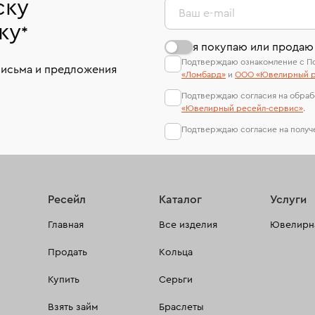
ску
Ваш e-mail
ку
*
я покупаю или продаю
Подтверждаю ознакомление с П
письма и предложения
«Ломбард»
и
ООО «Ювелирный р
Подтверждаю согласия на обраб
«Ювелирный ресейл-сервиc»
.
Подтверждаю согласие на полу
Ресейл
Каталог
Услуги
Главная
Все изделия
Ювелирна
Продать
Кольца
Купить
Серьги
Взять займ
Браслеты