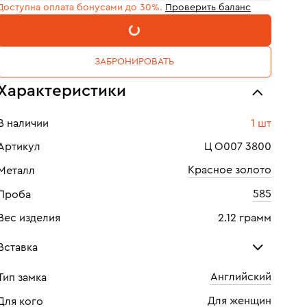
Доступна оплата бонусами до 30%.
Проверить баланс
В КОРЗИНУ
ЗАБРОНИРОВАТЬ
Характеристики
В наличии
1 шт
Артикул
Ц О007 3800
Красное золото
Металл
585
Проба
Вес изделия
2.12 грамм
Вставка
Английский
Тип замка
Топаз лондон
Фиа
Для женщин
Для кого