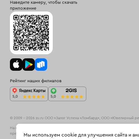
Наведите камеру, чтобы скачать
приложение
Рейтинг наших филиалов
© 2009 – 2026 zu.ru ООО «Залог Успеха «Ломбард», ООО «Ювелирный р
На информационном ресурсе zu.ru применяются
рекомендательные те
предпочтениям пользователей сети «Интернет», находящихся на Росси
Мы используем cookie для улучшения сайта и а