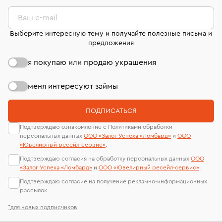
филиала - 1 день, не считая день бронирования.
лабораторий
В кредит от Т-Банка (до 50 000 руб., на 3–6 мес.)
Ваш e-mail
Выберите интересную тему и получайте полезные письма и
предложения
я покупаю или продаю украшения
меня интересуют займы
ПОДПИСАТЬСЯ
Подтверждаю ознакомление с Политиками обработки
персональных данных
ООО «Залог Успеха «Ломбард»
и
ООО
«Ювелирный ресейл-сервиc»
.
Подтверждаю согласия на обработку персональных данных
ООО
«Залог Успеха «Ломбард»
и
ООО «Ювелирный ресейл-сервиc»
.
Подтверждаю согласие на получение рекламно-информационных
рассылок
*для новых подписчиков