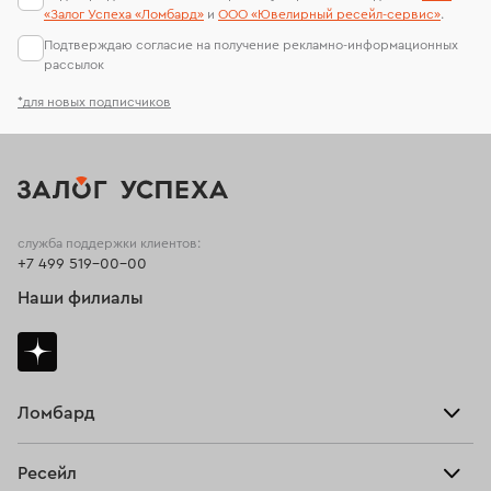
«Залог Успеха «Ломбард»
и
ООО «Ювелирный ресейл-сервиc»
.
Подтверждаю согласие на получение рекламно-информационных
рассылок
*для новых подписчиков
служба поддержки клиентов:
+7 499 519-00-00
Наши филиалы
Ломбард
Взять займ
Ресейл