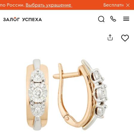
 России.
Выбрать украшение
Бесплатная дос