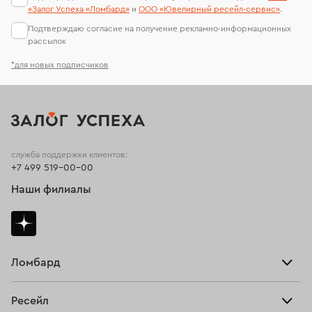
«Залог Успеха «Ломбард»
и
ООО «Ювелирный ресейл-сервиc»
.
Подтверждаю согласие на получение рекламно-информационных
рассылок
*для новых подписчиков
служба поддержки клиентов:
+7 499 519-00-00
Наши филиалы
Ломбард
Взять займ
Ресейл