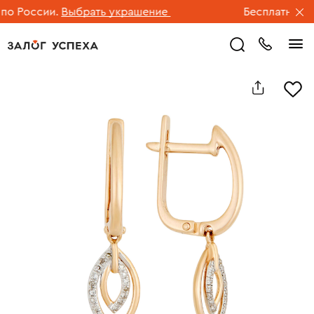
 России.
Выбрать украшение
Бесплатная дос