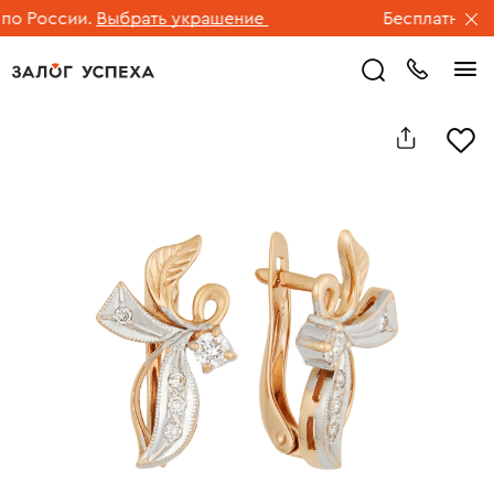
 России.
Выбрать украшение
Бесплатная дос