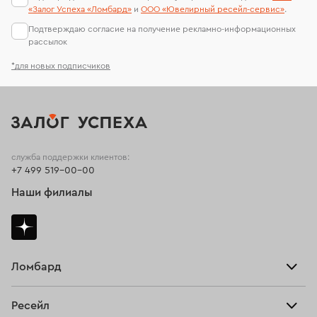
«Залог Успеха «Ломбард»
и
ООО «Ювелирный ресейл-сервиc»
.
Подтверждаю согласие на получение рекламно-информационных
рассылок
*для новых подписчиков
служба поддержки клиентов:
+7 499 519-00-00
Наши филиалы
Ломбард
Взять займ
Ресейл