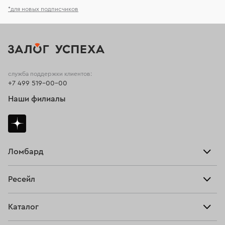
*для новых подписчиков
служба поддержки клиентов:
+7 499 519-00-00
Наши филиалы
Ломбард
Взять займ
Ресейл
Прайс-лист
Главная
Каталог
Тарифы
Продать