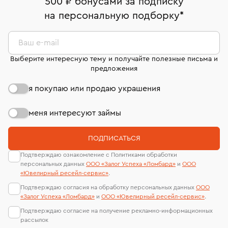
500 ₽ бонусами за подписку
филиала - 1 день, не считая день бронирования.
комиссионных украшений и часов смотрите на
На особо ценные изделия получены
на персональную подборку
*
странице
«Возврат украшений»
.
сертификаты МГУ и других геммологических
лабораторий
Ваш e-mail
Выберите интересную тему и получайте полезные письма и
предложения
я покупаю или продаю украшения
меня интересуют займы
ПОДПИСАТЬСЯ
Подтверждаю ознакомление с Политиками обработки
персональных данных
ООО «Залог Успеха «Ломбард»
и
ООО
«Ювелирный ресейл-сервиc»
.
Подтверждаю согласия на обработку персональных данных
ООО
«Залог Успеха «Ломбард»
и
ООО «Ювелирный ресейл-сервиc»
.
Подтверждаю согласие на получение рекламно-информационных
рассылок