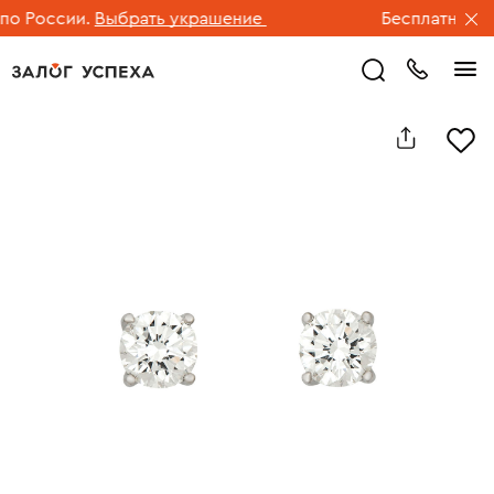
 России.
Выбрать украшение
Бесплатная дос