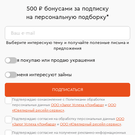
дней на возврат. Детальные условия возврата
Москва, ул. Грузинский Вал, д. 28/45
Оплата наличными или картой
номер (УИН)
500 ₽ бонусами за подписку
комиссионных украшений и часов смотрите на
На особо ценные изделия получены
на персональную подборку
*
Срок бронирования украшения при самовывозе из
странице
«Возврат украшений»
.
Система быстрых платежей (по QR-коду)
сертификаты МГУ и других геммологических
филиала - 1 день, не считая день бронирования.
лабораторий
В кредит от Т-Банка (до 50 000 руб., на 3–6 мес.)
Ваш e-mail
Выберите интересную тему и получайте полезные письма и
предложения
я покупаю или продаю украшения
меня интересуют займы
ПОДПИСАТЬСЯ
Подтверждаю ознакомление с Политиками обработки
персональных данных
ООО «Залог Успеха «Ломбард»
и
ООО
«Ювелирный ресейл-сервиc»
.
Подтверждаю согласия на обработку персональных данных
ООО
«Залог Успеха «Ломбард»
и
ООО «Ювелирный ресейл-сервиc»
.
Подтверждаю согласие на получение рекламно-информационных