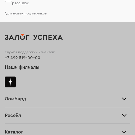
рассылок
*для новых подписчиков
служба поддержки клиентов:
+7 499 519-00-00
Наши филиалы
Ломбард
Взять займ
Ресейл
Прайс-лист
Главная
Каталог
Тарифы