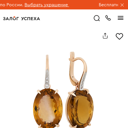
 России.
Выбрать украшение
Бесплатная дос