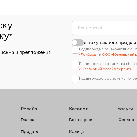
ску
Ваш e-mail
ку
*
я покупаю или продаю
Подтверждаю ознакомление с П
письма и предложения
«Ломбард»
и
ООО «Ювелирный р
Подтверждаю согласия на обраб
«Ювелирный ресейл-сервиc»
.
Подтверждаю согласие на полу
Ресейл
Каталог
Услуги
Главная
Все изделия
Ювелирна
Продать
Кольца