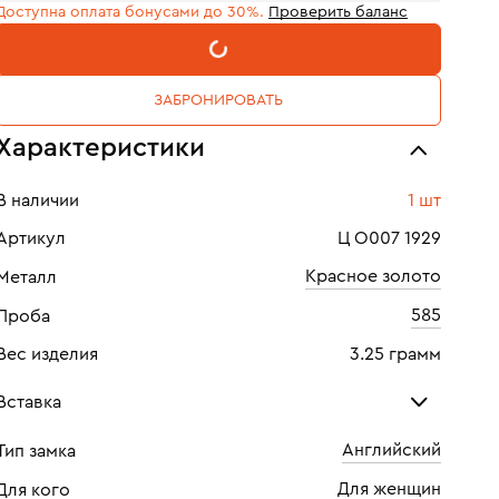
Доступна оплата бонусами до 30%.
Проверить баланс
В КОРЗИНУ
ЗАБРОНИРОВАТЬ
Характеристики
В наличии
1 шт
Артикул
Ц О007 1929
Красное золото
Металл
585
Проба
Вес изделия
3.25 грамм
Вставка
Английский
Тип замка
Топаз
Фиа
Для женщин
Для кого