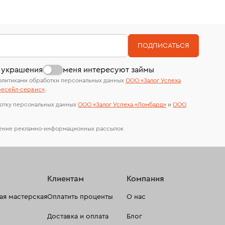
странице
«Возврат украшений»
.
Срок бронирования украшения при самовывозе из
Наши украшения имеют клеймо Пробирной
мес.)
филиала - 1 день, не считая день бронирования.
палаты РФ и уникальный идентификационный
номер (УИН)
На особо ценные изделия получены
ПОДПИСАТЬСЯ
сертификаты МГУ и других геммологических
лабораторий
 украшения
меня интересуют займы
олитиками обработки персональных данных
ООО «Залог Успеха
есейл-сервиc»
.
отку персональных данных
ООО «Залог Успеха «Ломбард»
и
ООО
чение рекламно-информационных рассылок
Клиентам
Компания
я мастерская
Оплатить проценты
О нас
Доставка и оплата
Блог