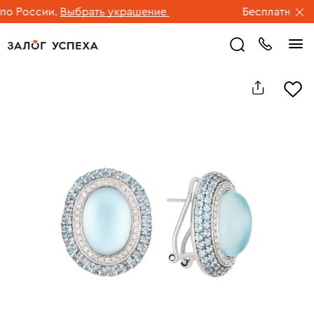
 России.
Выбрать украшение
Бесплатная дос