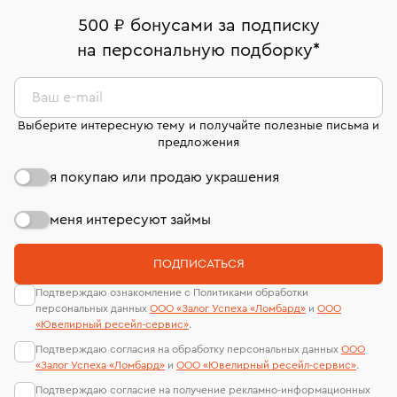
дней на возврат. Детальные условия возврата
Москва, ул. Грузинский Вал, д. 28/45
Оплата наличными или картой
номер (УИН)
500 ₽ бонусами за подписку
комиссионных украшений и часов смотрите на
На особо ценные изделия получены
на персональную подборку
*
Срок бронирования украшения при самовывозе из
странице
«Возврат украшений»
.
Система быстрых платежей (по QR-коду)
сертификаты МГУ и других геммологических
филиала - 1 день, не считая день бронирования.
лабораторий
В кредит от Т-Банка (до 50 000 руб., на 3–6 мес.)
Ваш e-mail
Выберите интересную тему и получайте полезные письма и
предложения
я покупаю или продаю украшения
меня интересуют займы
ПОДПИСАТЬСЯ
Подтверждаю ознакомление с Политиками обработки
персональных данных
ООО «Залог Успеха «Ломбард»
и
ООО
«Ювелирный ресейл-сервиc»
.
Подтверждаю согласия на обработку персональных данных
ООО
«Залог Успеха «Ломбард»
и
ООО «Ювелирный ресейл-сервиc»
.
Подтверждаю согласие на получение рекламно-информационных