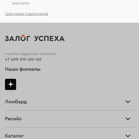
рассылок
*для новых подписчиков
служба поддержки клиентов:
+7 499 519-00-00
Наши филиалы
Ломбард
Взять займ
Ресейл
Прайс-лист
Главная
Каталог
Тарифы