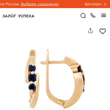
 России.
Выбрать украшение
Бесплатная дос