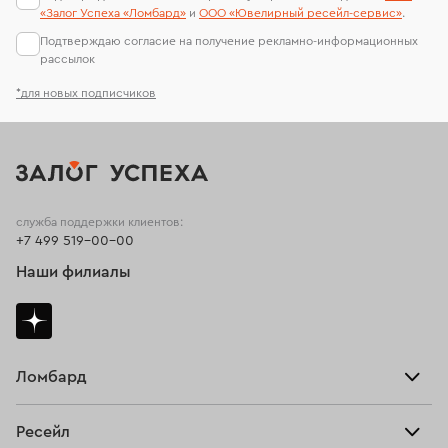
«Залог Успеха «Ломбард»
и
ООО «Ювелирный ресейл-сервиc»
.
Подтверждаю согласие на получение рекламно-информационных
рассылок
*для новых подписчиков
служба поддержки клиентов:
+7 499 519-00-00
Наши филиалы
Ломбард
Взять займ
Ресейл