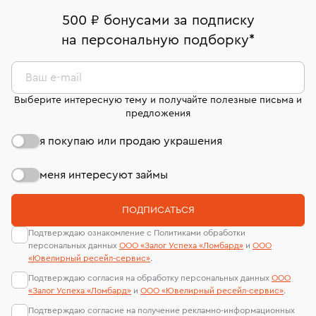
дней на возврат. Детальные условия возврата
Москва, ул. Грузинский Вал, д. 28/45
Оплата наличными или картой
номер (УИН)
500 ₽ бонусами за подписку
комиссионных украшений и часов смотрите на
На особо ценные изделия получены
на персональную подборку
*
Срок бронирования украшения при самовывозе из
странице
«Возврат украшений»
.
Система быстрых платежей (по QR-коду)
сертификаты МГУ и других геммологических
филиала - 1 день, не считая день бронирования.
лабораторий
В кредит от Т-Банка (до 50 000 руб., на 3–6 мес.)
Ваш e-mail
Выберите интересную тему и получайте полезные письма и
предложения
я покупаю или продаю украшения
меня интересуют займы
ПОДПИСАТЬСЯ
Подтверждаю ознакомление с Политиками обработки
персональных данных
ООО «Залог Успеха «Ломбард»
и
ООО
«Ювелирный ресейл-сервиc»
.
Подтверждаю согласия на обработку персональных данных
ООО
«Залог Успеха «Ломбард»
и
ООО «Ювелирный ресейл-сервиc»
.
Подтверждаю согласие на получение рекламно-информационных