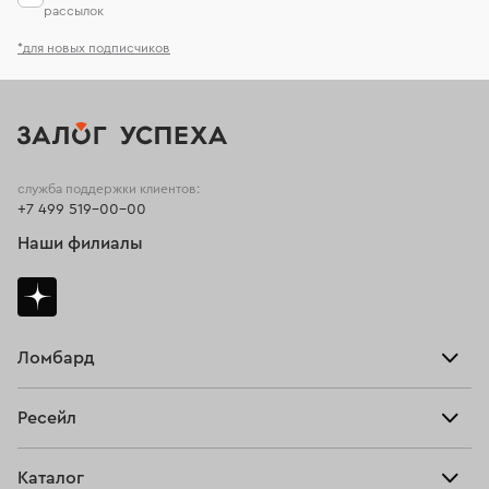
рассылок
*для новых подписчиков
служба поддержки клиентов:
+7 499 519-00-00
Наши филиалы
Ломбард
Взять займ
Ресейл
Прайс-лист
Главная
Каталог
Тарифы