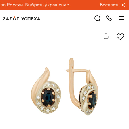
 России.
Выбрать украшение
Бесплатная дос