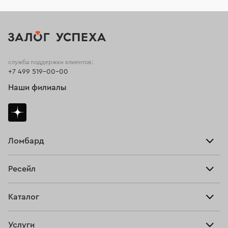
служба поддержки клиентов:
+7 499 519-00-00
Наши филиалы
Ломбард
Взять займ
Ресейл
Прайс-лист
Главная
Каталог
Тарифы
Продать
Все изделия
Скупка
Услуги
Купить