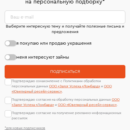
на персональную подборку
*
дней на возврат. Детальные условия возврата
сертификаты МГУ и других геммологических
комиссионных украшений и часов смотрите на
лабораторий
странице
«Возврат украшений»
.
Ваш e-mail
Выберите интересную тему и получайте полезные письма и
предложения
я покупаю или продаю украшения
меня интересуют займы
ПОДПИСАТЬСЯ
Подтверждаю ознакомление с Политиками обработки
персональных данных
ООО «Залог Успеха «Ломбард»
и
ООО
«Ювелирный ресейл-сервиc»
.
Подтверждаю согласия на обработку персональных данных
ООО
«Залог Успеха «Ломбард»
и
ООО «Ювелирный ресейл-сервиc»
.
Подтверждаю согласие на получение рекламно-информационных
рассылок
*для новых подписчиков