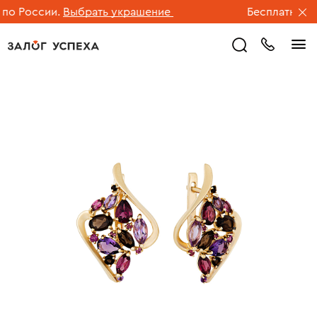
о России.
Выбрать украшение
Бесплатная дос