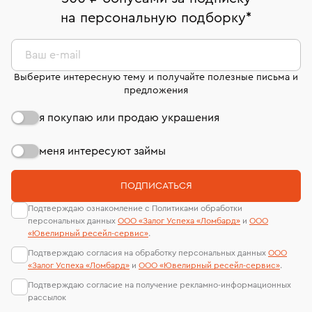
Срок бронирования украшения при самовывозе из
комиссионных украшений и часов смотрите на
На особо ценные изделия получены
на персональную подборку
*
филиала - 1 день, не считая день бронирования.
странице
«Возврат украшений»
.
сертификаты МГУ и других геммологических
лабораторий
Ваш e-mail
Выберите интересную тему и получайте полезные письма и
предложения
я покупаю или продаю украшения
меня интересуют займы
ПОДПИСАТЬСЯ
Подтверждаю ознакомление с Политиками обработки
персональных данных
ООО «Залог Успеха «Ломбард»
и
ООО
«Ювелирный ресейл-сервиc»
.
Подтверждаю согласия на обработку персональных данных
ООО
«Залог Успеха «Ломбард»
и
ООО «Ювелирный ресейл-сервиc»
.
Подтверждаю согласие на получение рекламно-информационных
рассылок