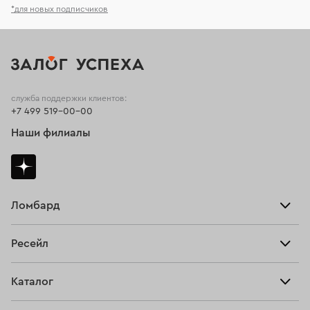
*для новых подписчиков
служба поддержки клиентов:
+7 499 519-00-00
Наши филиалы
Ломбард
Взять займ
Ресейл
Прайс-лист
Главная
Каталог
Тарифы
Продать
Все изделия