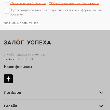
«Залог Успеха «Ломбард»
и
ООО «Ювелирный ресейл-сервиc»
.
Подтверждаю согласие на получение рекламно-информационных
рассылок
*для новых подписчиков
служба поддержки клиентов:
+7 499 519-00-00
Наши филиалы
Ломбард
Взять займ
Ресейл