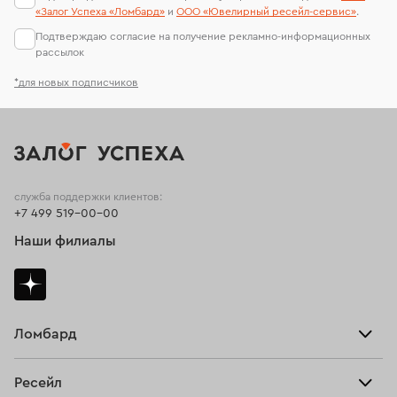
«Залог Успеха «Ломбард»
и
ООО «Ювелирный ресейл-сервиc»
.
Подтверждаю согласие на получение рекламно-информационных
рассылок
*для новых подписчиков
служба поддержки клиентов:
+7 499 519-00-00
Наши филиалы
Ломбард
Взять займ
Ресейл