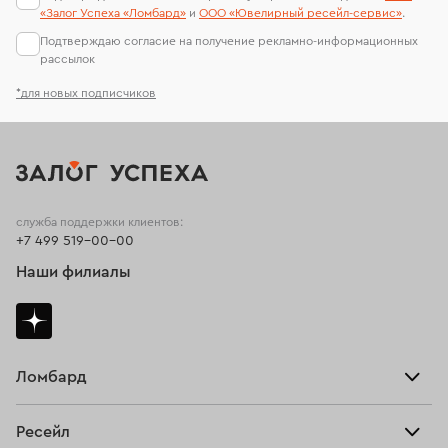
«Залог Успеха «Ломбард»
и
ООО «Ювелирный ресейл-сервиc»
.
Подтверждаю согласие на получение рекламно-информационных
рассылок
*для новых подписчиков
служба поддержки клиентов:
+7 499 519-00-00
Наши филиалы
Ломбард
Взять займ
Ресейл