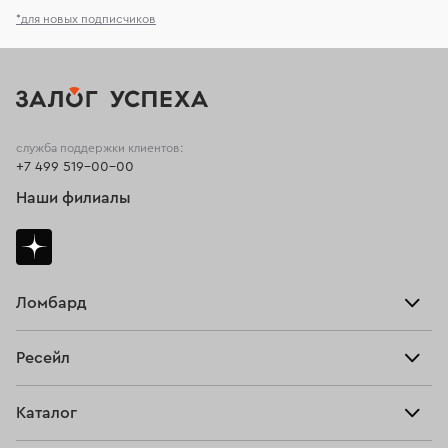
*для новых подписчиков
служба поддержки клиентов:
+7 499 519-00-00
Наши филиалы
Ломбард
Взять займ
Ресейл
Прайс-лист
Главная
Каталог
Тарифы
Продать