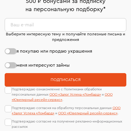
500 ₽ бонусами за подписку
комиссионных украшений и часов смотрите на
На особо ценные изделия получены
на персональную подборку
*
Срок бронирования украшения при самовывозе из
странице
«Возврат украшений»
.
Система быстрых платежей (по QR-коду)
сертификаты МГУ и других геммологических
филиала - 1 день, не считая день бронирования.
лабораторий
В кредит от Т-Банка (до 50 000 руб., на 3–6 мес.)
Ваш e-mail
Выберите интересную тему и получайте полезные письма и
предложения
я покупаю или продаю украшения
меня интересуют займы
ПОДПИСАТЬСЯ
Подтверждаю ознакомление с Политиками обработки
персональных данных
ООО «Залог Успеха «Ломбард»
и
ООО
«Ювелирный ресейл-сервиc»
.
Подтверждаю согласия на обработку персональных данных
ООО
«Залог Успеха «Ломбард»
и
ООО «Ювелирный ресейл-сервиc»
.
Подтверждаю согласие на получение рекламно-информационных
рассылок