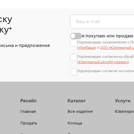
ску
Ваш e-mail
ку
*
я покупаю или продаю
Подтверждаю ознакомление с П
письма и предложения
«Ломбард»
и
ООО «Ювелирный р
Подтверждаю согласия на обраб
«Ювелирный ресейл-сервиc»
.
Подтверждаю согласие на полу
Ресейл
Каталог
Услуги
Главная
Все изделия
Ювелирна
Продать
Кольца