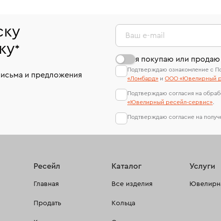
ску
Ваш e-mail
ку
*
я покупаю или продаю
Подтверждаю ознакомление с П
письма и предложения
«Ломбард»
и
ООО «Ювелирный р
Подтверждаю согласия на обраб
«Ювелирный ресейл-сервиc»
.
Подтверждаю согласие на полу
Ресейл
Каталог
Услуги
Главная
Все изделия
Ювелирна
Продать
Кольца