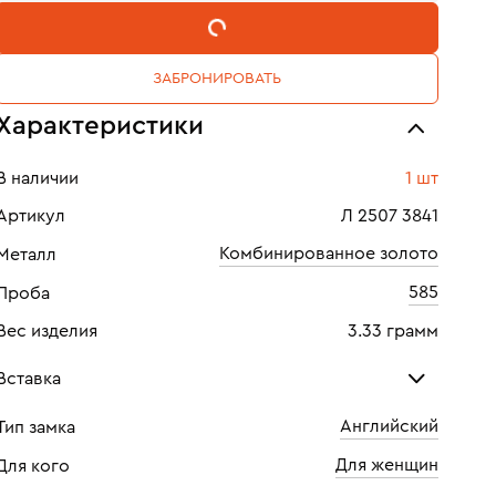
В КОРЗИНУ
ЗАБРОНИРОВАТЬ
Характеристики
В наличии
1 шт
Артикул
Л 2507 3841
Комбинированное золото
Металл
585
Проба
Вес изделия
3.33 грамм
Вставка
Английский
Тип замка
Бриллиант
Бри
Для женщин
Для кого
Количество
2 шт
Кол