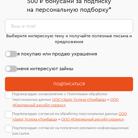
500 ₽ бонусами за подписку
комиссионных украшений и часов смотрите на
На особо ценные изделия получены
на персональную подборку
*
Срок бронирования украшения при самовывозе из
странице
«Возврат украшений»
.
Система быстрых платежей (по QR-коду)
сертификаты МГУ и других геммологических
филиала - 1 день, не считая день бронирования.
лабораторий
В кредит от Т-Банка (до 50 000 руб., на 3–6 мес.)
Ваш e-mail
Выберите интересную тему и получайте полезные письма и
предложения
я покупаю или продаю украшения
меня интересуют займы
ПОДПИСАТЬСЯ
Подтверждаю ознакомление с Политиками обработки
персональных данных
ООО «Залог Успеха «Ломбард»
и
ООО
«Ювелирный ресейл-сервиc»
.
Подтверждаю согласия на обработку персональных данных
ООО
«Залог Успеха «Ломбард»
и
ООО «Ювелирный ресейл-сервиc»
.
Подтверждаю согласие на получение рекламно-информационных
рассылок