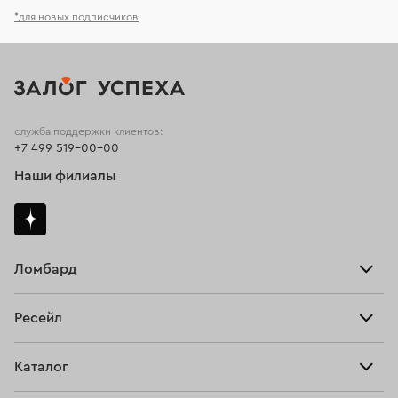
*для новых подписчиков
служба поддержки клиентов:
+7 499 519-00-00
Наши филиалы
Ломбард
Взять займ
Ресейл
Прайс-лист
Главная
Каталог
Тарифы
Продать