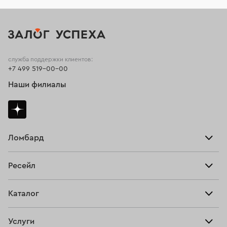
служба поддержки клиентов:
+7 499 519-00-00
Наши филиалы
Ломбард
Взять займ
Ресейл
Прайс-лист
Главная
Каталог
Тарифы
Продать
Все изделия
Скупка
Услуги
Купить