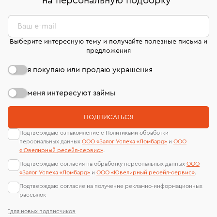
на персональную подборку
*
странице
«Возврат украшений»
.
Система быстрых платежей (по QR-коду)
сертификаты МГУ и других геммологических
филиала - 1 день, не считая день бронирования.
лабораторий
В кредит от Т-Банка (до 50 000 руб., на 3–6 мес.)
Ваш e-mail
Выберите интересную тему и получайте полезные письма и
предложения
я покупаю или продаю украшения
меня интересуют займы
ПОДПИСАТЬСЯ
Подтверждаю ознакомление с Политиками обработки
персональных данных
ООО «Залог Успеха «Ломбард»
и
ООО
«Ювелирный ресейл-сервиc»
.
Подтверждаю согласия на обработку персональных данных
ООО
«Залог Успеха «Ломбард»
и
ООО «Ювелирный ресейл-сервиc»
.
Подтверждаю согласие на получение рекламно-информационных
рассылок
*для новых подписчиков