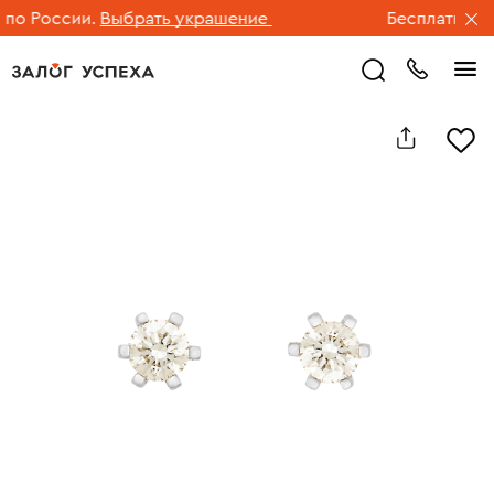
о России.
Выбрать украшение
Бесплатная до