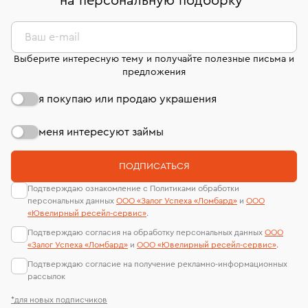
на персональную подборку
*
странице
«Возврат украшений»
.
Система быстрых платежей (по QR-коду)
сертификаты МГУ и других геммологических
филиала - 1 день, не считая день бронирования.
лабораторий
В кредит от Т-Банка (до 50 000 руб., на 3–6 мес.)
Ваш e-mail
Выберите интересную тему и получайте полезные письма и
предложения
я покупаю или продаю украшения
меня интересуют займы
ПОДПИСАТЬСЯ
Подтверждаю ознакомление с Политиками обработки
персональных данных
ООО «Залог Успеха «Ломбард»
и
ООО
«Ювелирный ресейл-сервиc»
.
Подтверждаю согласия на обработку персональных данных
ООО
«Залог Успеха «Ломбард»
и
ООО «Ювелирный ресейл-сервиc»
.
Подтверждаю согласие на получение рекламно-информационных
рассылок
*для новых подписчиков