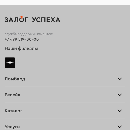
служба поддержки клиентов:
+7 499 519-00-00
Наши филиалы
Ломбард
Взять займ
Ресейл
Прайс-лист
Главная
Каталог
Тарифы
Продать
Все изделия
Скупка
Услуги
Купить