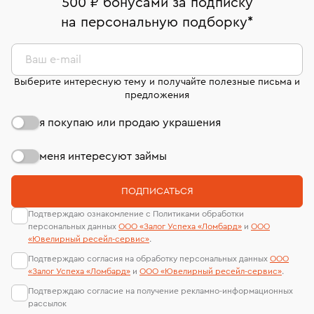
500 ₽ бонусами за подписку
комиссионных украшений и часов смотрите на
На особо ценные изделия получены
на персональную подборку
*
Срок бронирования украшения при самовывозе из
странице
«Возврат украшений»
.
Система быстрых платежей (по QR-коду)
сертификаты МГУ и других геммологических
филиала - 1 день, не считая день бронирования.
лабораторий
В кредит от Т-Банка (до 50 000 руб., на 3–6 мес.)
Ваш e-mail
Выберите интересную тему и получайте полезные письма и
предложения
я покупаю или продаю украшения
меня интересуют займы
ПОДПИСАТЬСЯ
Подтверждаю ознакомление с Политиками обработки
персональных данных
ООО «Залог Успеха «Ломбард»
и
ООО
«Ювелирный ресейл-сервиc»
.
Подтверждаю согласия на обработку персональных данных
ООО
«Залог Успеха «Ломбард»
и
ООО «Ювелирный ресейл-сервиc»
.
Подтверждаю согласие на получение рекламно-информационных
рассылок