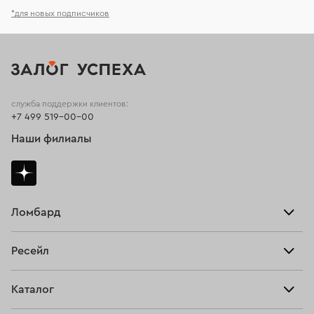
*для новых подписчиков
служба поддержки клиентов:
+7 499 519-00-00
Наши филиалы
Ломбард
Взять займ
Ресейл
Прайс-лист
Главная
Каталог
Тарифы
Продать