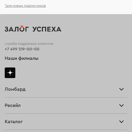
*для новых подписчиков
служба поддержки клиентов:
+7 499 519-00-00
Наши филиалы
Ломбард
Взять займ
Ресейл
Прайс-лист
Главная
Каталог
Тарифы
Продать