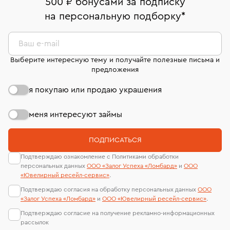
500 ₽ бонусами за подписку
комиссионных украшений и часов смотрите на
На особо ценные изделия получены
на персональную подборку
*
Срок бронирования украшения при самовывозе из
странице
«Возврат украшений»
.
Система быстрых платежей (по QR-коду)
сертификаты МГУ и других геммологических
филиала - 1 день, не считая день бронирования.
лабораторий
В кредит от Т-Банка (до 50 000 руб., на 3–6 мес.)
Ваш e-mail
Выберите интересную тему и получайте полезные письма и
предложения
я покупаю или продаю украшения
меня интересуют займы
ПОДПИСАТЬСЯ
Подтверждаю ознакомление с Политиками обработки
персональных данных
ООО «Залог Успеха «Ломбард»
и
ООО
«Ювелирный ресейл-сервиc»
.
Подтверждаю согласия на обработку персональных данных
ООО
«Залог Успеха «Ломбард»
и
ООО «Ювелирный ресейл-сервиc»
.
Подтверждаю согласие на получение рекламно-информационных
рассылок